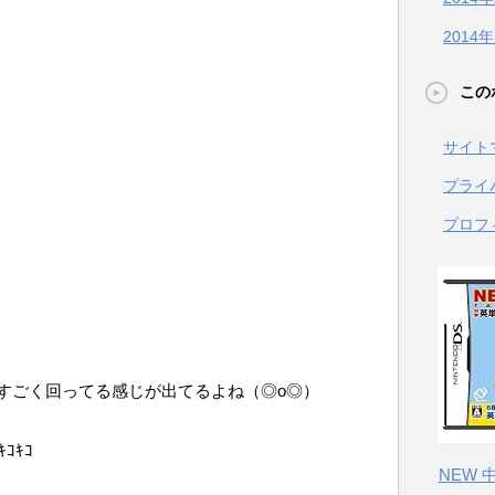
2014
この
サイト
プライ
プロフ
すごく回ってる感じが出てるよね（◎o◎）
ｷｺｷｺ
NEW