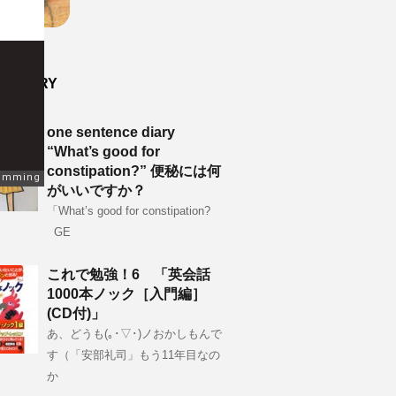
W ENTRY
one sentence diary
“What’s good for
constipation?” 便秘には何
がいいですか？
「What’s good for constipation?
GE
これで勉強！6 「英会話
1000本ノック［入門編］
(CD付)」
あ、どうも(｡･▽･)ノおかしもんで
す（「安部礼司」もう11年目なの
か