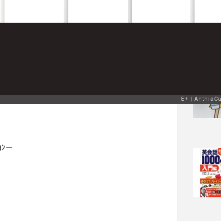
NE
)ﾝー