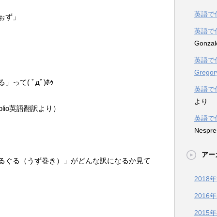
英語で
ぉず」
英語で
Gonzal
英語で
Gregor
て( ﾟдﾟ)ﾎｩ
英語で
より
eblio英語翻訳より）
英語で
Nespre
アー
るぐる（うず巻き）」がどんな訳になるか見て
2018
2016
2015