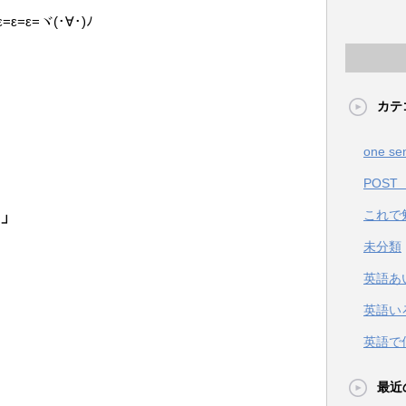
ε=ヾ(･∀･)ﾉ
カテ
one se
POST
d」
これで
」
未分類
英語あ
英語い
英語で
最近