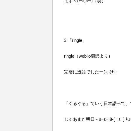
ます＼(▭◇▭)（笑）
3.「ringle」
ringle（weblio翻訳より）
完璧に造語でしたー(-ε-)ﾁｪｰ
「ぐるぐる」ていう日本語って、
じゃあまた明日～ε=ε= 8-( ･ｪ･) ｷｺ