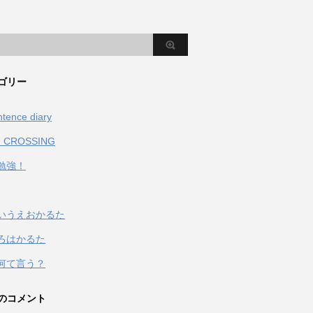
ゴリー
ntence diary
 CROSSING
勉強！
いうえおかるた
ろはかるた
何て言う？
のコメント