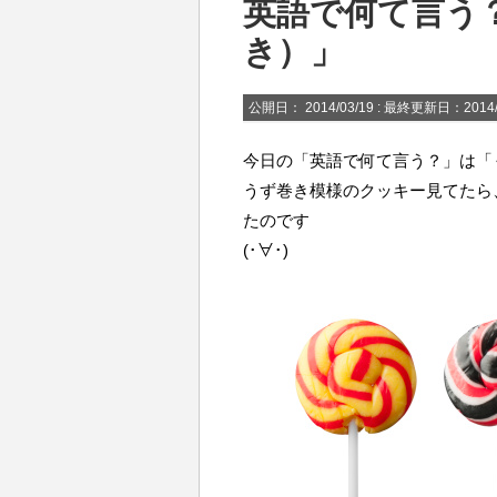
英語で何て言う
き）」
公開日：
2014/03/19
: 最終更新日：2014/
今日の「英語で何て言う？」は「
うず巻き模様のクッキー見てたら
たのです
(･∀･)