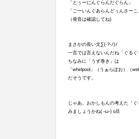
「とぅーにんぐらんだぐらん」
「ごーいんぐあらんどぅんさーこ
（発音は確認してね)
まさかの長い文∑(-?-ﾉ)ﾉ
一言では言えないんだね「ぐるぐる」っ
ちなみに「うず巻き」は
「whirlpool」（うぁらぽお）（w
だそうです。
じゃあ、おかしもんの考えた「ぐ
みましょうかね( -ω-) o旦