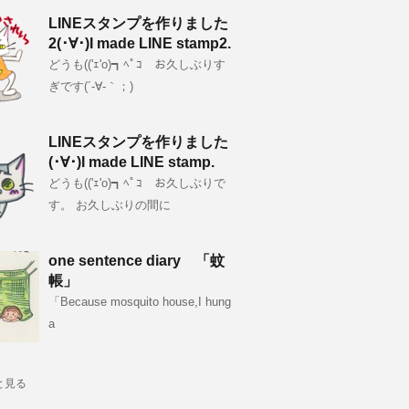
LINEスタンプを作りました
2(･∀･)I made LINE stamp2.
どうも(('ｪ'o)┓ﾍﾟｺ お久しぶりす
ぎです(´-∀-｀；)
LINEスタンプを作りました
(･∀･)I made LINE stamp.
どうも(('ｪ'o)┓ﾍﾟｺ お久しぶりで
す。 お久しぶりの間に
one sentence diary 「蚊
帳」
「Because mosquito house,I hung
a
と見る