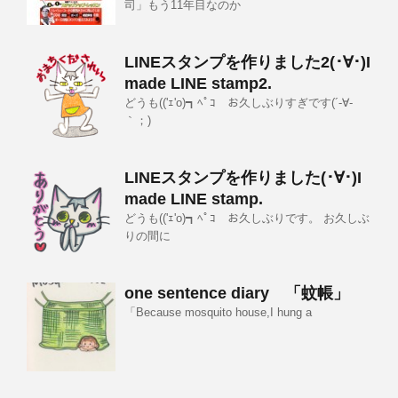
司」もう11年目なのか
LINEスタンプを作りました2(･∀･)I
made LINE stamp2.
どうも(('ｪ'o)┓ﾍﾟｺ お久しぶりすぎです(´-∀-
｀；)
LINEスタンプを作りました(･∀･)I
made LINE stamp.
どうも(('ｪ'o)┓ﾍﾟｺ お久しぶりです。 お久しぶ
りの間に
one sentence diary 「蚊帳」
「Because mosquito house,I hung a