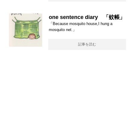
one sentence diary 「蚊帳」
「Because mosquito house,I hung a
mosquito net.」
記事を読む