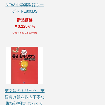
NEW 中学英単語ター
ゲット1800DS
新品価格
￥3,125
から
(2014/3/30 22:13時点)
英文法のトリセツ―英
語負け組を救う丁寧な
取扱説明書 じっくり