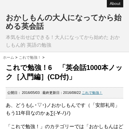
About
おかしもんの大人になってから始
める英会話
本気を出せばできる！大人になってから始めた おか
しもん的 英語の勉強
ホーム
>
これで勉強！
>
これで勉強！6 「英会話1000本ノッ
ク［入門編］(CD付)」
公開日：
2016/05/03
: 最終更新日：2016/08/22
これで勉強！
あ、どうも(｡･▽･)ノおかしもんです（「安部礼司」
もう11年目なのかぁ∑(-∀-ﾉ)ﾉ)
「これで勉強！」のカテゴリーでは「おかしもんはど