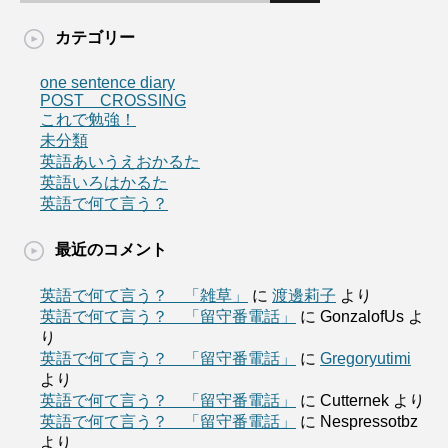
カテゴリー
one sentence diary
POST CROSSING
これで勉強！
未分類
英語あいうえおかるた
英語いろはかるた
英語で何て言う？
最近のコメント
英語で何て言う？ 「雑草」
に
渡邊莉子
より
英語で何て言う？ 「留守番電話」
に
GonzalofUs
よ
り
英語で何て言う？ 「留守番電話」
に
Gregoryutimi
より
英語で何て言う？ 「留守番電話」
に
Cutternek
より
英語で何て言う？ 「留守番電話」
に
Nespressotbz
より