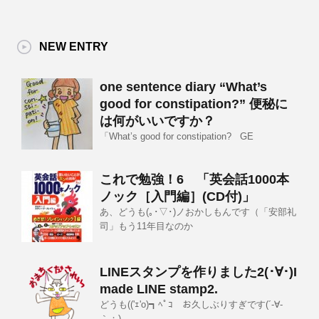
NEW ENTRY
one sentence diary “What’s
good for constipation?” 便秘に
は何がいいですか？
「What’s good for constipation? GE
これで勉強！6 「英会話1000本
ノック［入門編］(CD付)」
あ、どうも(｡･▽･)ノおかしもんです（「安部礼
司」もう11年目なのか
LINEスタンプを作りました2(･∀･)I
made LINE stamp2.
どうも(('ｪ'o)┓ﾍﾟｺ お久しぶりすぎです(´-∀-
｀；)