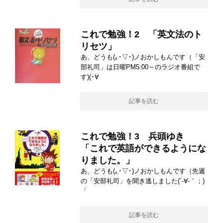
これで勉強！2 「英文法のト
リセツ」
あ、どうも(｡･▽･)ノおかしもんです（「安
部礼司」は日曜PM5:00～のラジオ番組で
す)(･∀
記事を読む
これで勉強！3 兵頭ゆき
「これで英語ができるようにな
りました。」
あ、どうも(｡･▽･)ノおかしもんです（先週
の「安部礼司」を聞き逃しました(´-∀-｀；)
「
記事を読む