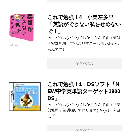
これで勉強！4 小栗左多里
「英語ができない私をせめない
で！」
あ、どうも(｡･▽･)ノおかしもんです（実は
「安部礼司」世代よりすこーし若いおかし
もんです）
記事を読む
これで勉強！1 DSソフト「N
EW中学英単語ターゲット1800
DS」
あ、どうも(｡･▽･)ノおかしもんです（「安
部礼司」毎週聴いております(･∀･)♪） 今日
は「
記事を読む