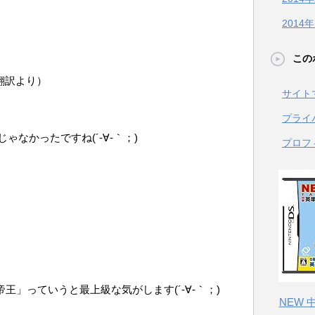
2014
この
語翻訳より）
サイト
プライ
なかったですね(´-∀-｀；)
プロフ
）
王」っていうと最上級な気がします(´-∀-｀；)
NEW