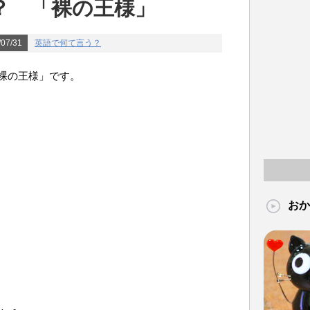
？ 「裸の王様」
07/31
英語で何て言う？
裸の王様」です。
おか