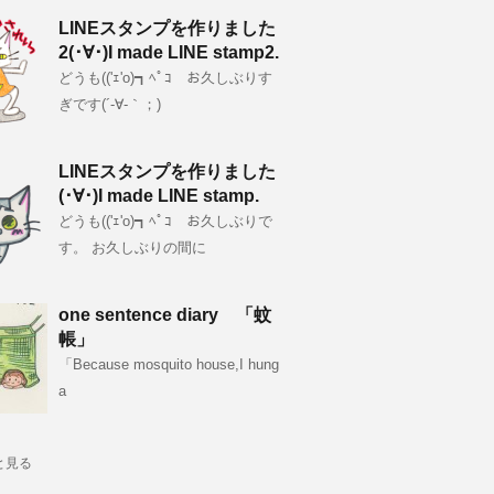
LINEスタンプを作りました
2(･∀･)I made LINE stamp2.
どうも(('ｪ'o)┓ﾍﾟｺ お久しぶりす
ぎです(´-∀-｀；)
LINEスタンプを作りました
(･∀･)I made LINE stamp.
どうも(('ｪ'o)┓ﾍﾟｺ お久しぶりで
す。 お久しぶりの間に
one sentence diary 「蚊
帳」
「Because mosquito house,I hung
a
と見る