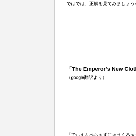
ではでは、正解を見てみましょうε=ε=
「The Emperor’s New Clo
（google翻訳より）
「でぃえんぺらぁずにゅうくろぉ