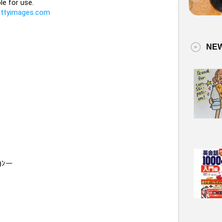
NE
)ﾝー