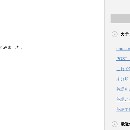
カテ
てみました。
one se
POST
これで
未分類
英語あ
英語い
英語で
最近