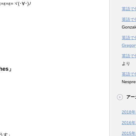
ε=ヾ(･∀･)ﾉ
英語で
英語で
Gonzal
英語で
Gregor
英語で
より
thes」
英語で
Nespre
アー
2018
2016
2015
うす」