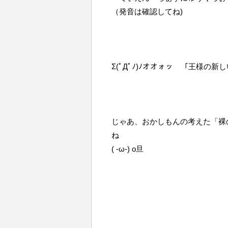
（発音は確認してね)
Σ(ﾟДﾟﾉ)ﾉオオォッ 「王様の新し
じゃあ、おかしもんの考えた「裸
ね
( -ω-) o旦