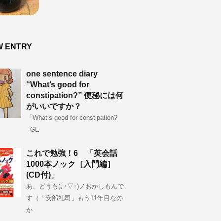
W ENTRY
one sentence diary
“What’s good for
constipation?” 便秘には何
がいいですか？
「What’s good for constipation?
GE
これで勉強！6 「英会話
1000本ノック［入門編］
(CD付)」
あ、どうも(｡･▽･)ノおかしもんで
す（「安部礼司」もう11年目なの
か