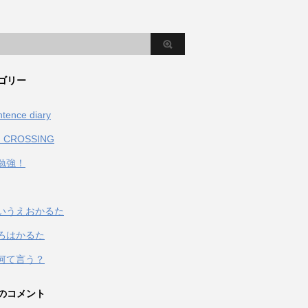
ゴリー
ntence diary
 CROSSING
勉強！
いうえおかるた
ろはかるた
何て言う？
のコメント