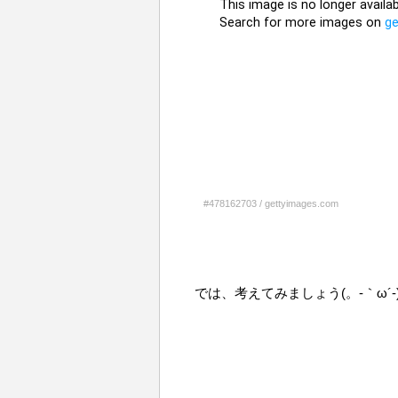
#478162703
/
gettyimages.com
では、考えてみましょう(。-｀ω´-