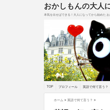
おかしもんの大人
本気を出せばできる！大人になってから始めた お
TOP
プロフィール
英語で何て言う？
ホーム
>
英語で何て言う？
>