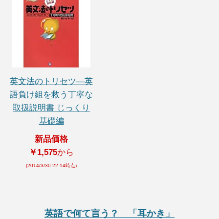
英文法のトリセツ―英
語負け組を救う丁寧な
取扱説明書 じっくり
基礎編
新品価格
￥1,575
から
(2014/3/30 22:14時点)
英語で何て言う？ 「耳かき」