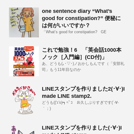
one sentence diary “What’s
good for constipation?” 便秘に
は何がいいですか？
「What’s good for constipation? GE
これで勉強！6 「英会話1000本
ノック［入門編］(CD付)」
あ、どうも(｡･▽･)ノおかしもんです（「安部礼
司」もう11年目なのか
LINEスタンプを作りました2(･∀･)I
made LINE stamp2.
どうも(('ｪ'o)┓ﾍﾟｺ お久しぶりすぎです(´-∀-
｀；)
LINEスタンプを作りました(･∀･)I