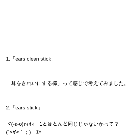
1.「ears clean stick」
「耳をきれいにする棒」って感じで考えてみました。
2.「ears stick」
ヾ(-ε-o)ｫｨｫｨ 1とほとんど同じじゃないかって？
(´>∀<｀；)ゝｴﾍ