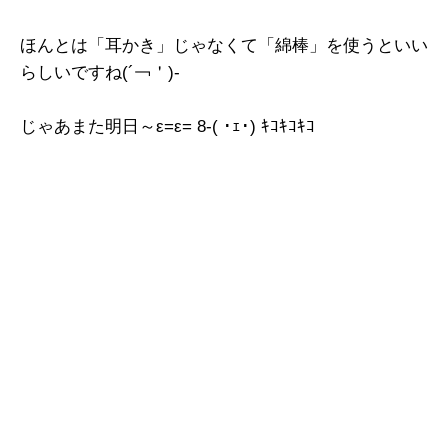
ほんとは「耳かき」じゃなくて「綿棒」を使うといい
らしいですね(´￢＇)-ゞ
じゃあまた明日～ε=ε= 8-( ･ｪ･) ｷｺｷｺｷｺ