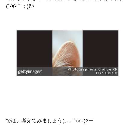
(´-∀-｀；)ｱﾊ
では、考えてみましょう(。-｀ω´-)ﾝー