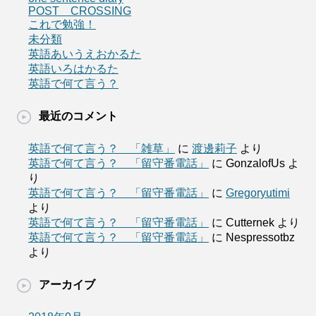
POST CROSSING
これで勉強！
未分類
英語あいうえおかるた
英語いろはかるた
英語で何て言う？
最近のコメント
英語で何て言う？ 「雑草」
に
渡邊莉子
より
英語で何て言う？ 「留守番電話」
に
GonzalofUs
よ
り
英語で何て言う？ 「留守番電話」
に
Gregoryutimi
より
英語で何て言う？ 「留守番電話」
に
Cutternek
より
英語で何て言う？ 「留守番電話」
に
Nespressotbz
より
アーカイブ