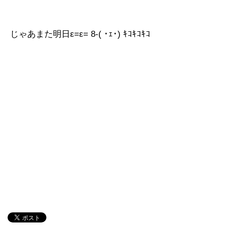
じゃあまた明日ε=ε= 8-( ･ｪ･) ｷｺｷｺｷｺ