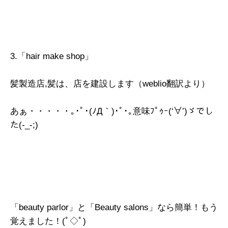
3.「hair make shop」
髪製造店,髪は、店を建設します（weblio翻訳より）
あぁ・・・・・｡･ﾟ･(ﾉД｀)･ﾟ･｡意味ﾌﾟｩｰ(‘∀’)ゞでし
た(-_-;)
「beauty parlor」と「Beauty salons」なら簡単！もう
覚えました！(ﾟ◇ﾟ)ゞ