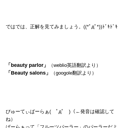
ではでは、正解を見てみましょう。((*ﾟдﾟ*))ﾄﾞｷﾄﾞｷ
「beauty parlor」
（weblio英語翻訳より）
「Beauty salons」
（googole翻訳より）
びゅーてぃぱーらぁ( ﾟдﾟ )（←発音は確認して
ね）
ぱーらぁって「フルーツパーラー」のパーラーだよ