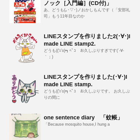
ノック［入門編］(CD付)」
あ、どうも(｡･▽･)ノおかしもんです（「安部礼
司」もう11年目なのか
LINEスタンプを作りました2(･∀･)I
made LINE stamp2.
どうも(('ｪ'o)┓ﾍﾟｺ お久しぶりすぎです(´-∀-
｀；)
LINEスタンプを作りました(･∀･)I
made LINE stamp.
どうも(('ｪ'o)┓ﾍﾟｺ お久しぶりです。 お久しぶ
りの間に
one sentence diary 「蚊帳」
「Because mosquito house,I hung a