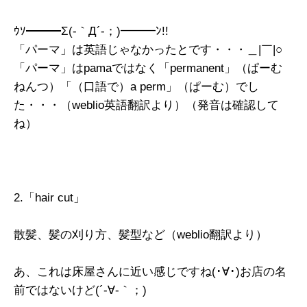
ｳｿ━━━Σ(-｀Д´-；)━━━ﾝ!!
「パーマ」は英語じゃなかったとです・・・＿|￣|○
「パーマ」はpamaではなく「permanent」（ぱーむ
ねんつ）「（口語で）a perm」（ぱーむ）でし
た・・・（weblio英語翻訳より）（発音は確認して
ね）
2.「hair cut」
散髪、髪の刈り方、髪型など（weblio翻訳より）
あ、これは床屋さんに近い感じですね(･∀･)お店の名
前ではないけど(´-∀-｀；)