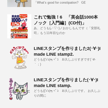
「What’s good for constipation? GE
これで勉強！6 「英会話1000本
ノック［入門編］(CD付)」
あ、どうも(｡･▽･)ノおかしもんです（「安部礼
司」もう11年目なのか
LINEスタンプを作りました2(･∀･)I
made LINE stamp2.
どうも(('ｪ'o)┓ﾍﾟｺ お久しぶりすぎです(´-∀-
｀；)
LINEスタンプを作りました(･∀･)I
made LINE stamp.
どうも(('ｪ'o)┓ﾍﾟｺ お久しぶりです。 お久しぶ
りの間に