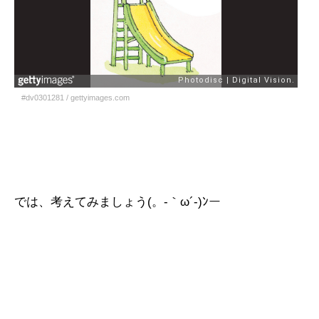
#dv0301281
/
gettyimages.com
では、考えてみましょう(。-｀ω´-)ﾝー