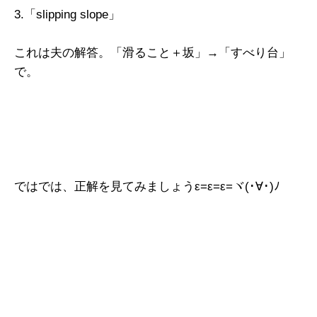
3.「slipping slope」
これは夫の解答。「滑ること＋坂」→「すべり台」
で。
ではでは、正解を見てみましょうε=ε=ε=ヾ(･∀･)ﾉ