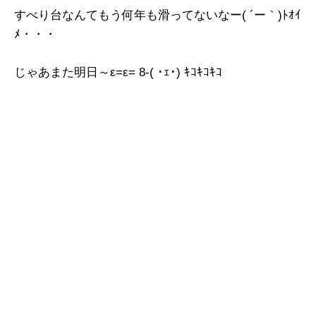
すべり台なんてもう何年も滑ってないなー( ´ー｀)ﾄｵｲ
ﾒ・・・
じゃあまた明日～ε=ε= 8-( ･ｪ･) ｷｺｷｺｷｺ