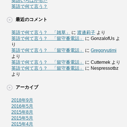
英語いろはかるた
英語で何て言う？
最近のコメント
英語で何て言う？ 「雑草」
に
渡邊莉子
より
英語で何て言う？ 「留守番電話」
に
GonzalofUs
よ
り
英語で何て言う？ 「留守番電話」
に
Gregoryutimi
より
英語で何て言う？ 「留守番電話」
に
Cutternek
より
英語で何て言う？ 「留守番電話」
に
Nespressotbz
より
アーカイブ
2018年9月
2016年5月
2015年8月
2015年5月
2015年4月