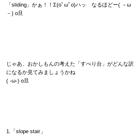
「sliding」かぁ！！Σ(oﾟωﾟo)ハッ なるほどー( －ω
－) o旦
じゃあ、おかしもんの考えた「すべり台」がどんな訳
になるか見てみましょうかね
( -ω-) o旦
1.「slope stair」