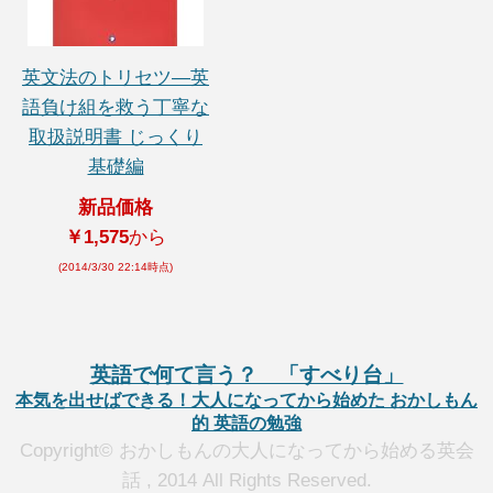
英文法のトリセツ―英
語負け組を救う丁寧な
取扱説明書 じっくり
基礎編
新品価格
￥1,575
から
(2014/3/30 22:14時点)
英語で何て言う？ 「すべり台」
本気を出せばできる！大人になってから始めた おかしもん
的 英語の勉強
Copyright© おかしもんの大人になってから始める英会
話 , 2014 All Rights Reserved.