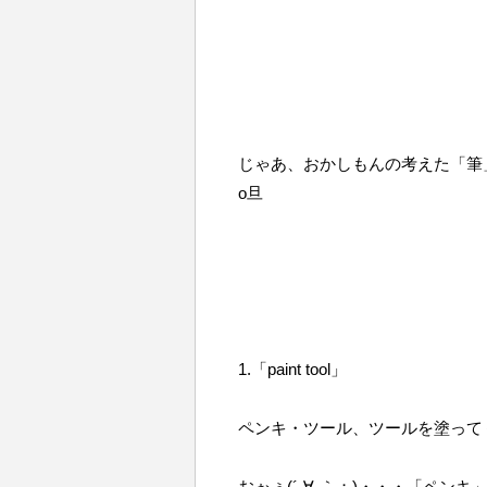
じゃあ、おかしもんの考えた「筆」
o旦
1.「paint tool」
ペンキ・ツール、ツールを塗ってく
おぉぅ(´-∀-｀；)・・・「ペン