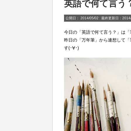
英語で何て言う
公開日：
2014/05/02
: 最終更新日：2014/
今日の「英語で何て言う？」は「
昨日の「万年筆」から連想して「
す(･∀･)