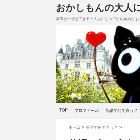
おかしもんの大人
本気を出せばできる！大人になってから始めた お
TOP
プロフィール
英語で何て言う？
ホーム
>
英語で何て言う？
>