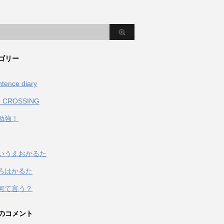
ゴリー
ntence diary
 CROSSING
勉強！
いうえおかるた
ろはかるた
何て言う？
のコメント