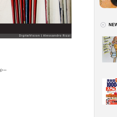
NE
)ﾝー