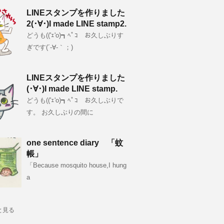
LINEスタンプを作りました
2(･∀･)I made LINE stamp2.
どうも(('ｪ'o)┓ﾍﾟｺ お久しぶりす
ぎです(´-∀-｀；)
LINEスタンプを作りました
(･∀･)I made LINE stamp.
どうも(('ｪ'o)┓ﾍﾟｺ お久しぶりで
す。 お久しぶりの間に
one sentence diary 「蚊
帳」
「Because mosquito house,I hung
a
と見る