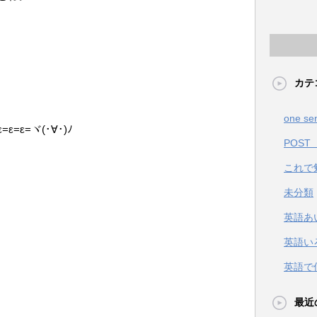
カテ
one se
ε=ヾ(･∀･)ﾉ
POST
これで
未分類
英語あ
英語い
英語で
最近