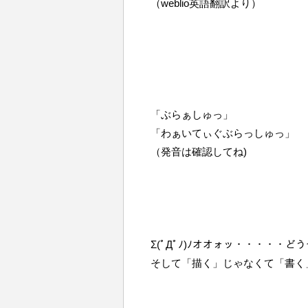
（weblio英語翻訳より）
「ぶらぁしゅっ」
「わぁいてぃぐぶらっしゅっ」
（発音は確認してね)
Σ(ﾟДﾟﾉ)ﾉオオォッ・・・・・どう
そして「描く」じゃなくて「書く」の