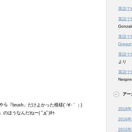
英語で
英語で
Gonzal
英語で
Gregor
英語で
より
英語で
Nespre
アー
やら「brush」だけよかった模様(´-∀-｀；)
2018
ほうなんだねー( ﾟдﾟ)ﾎｩ
2016
2015