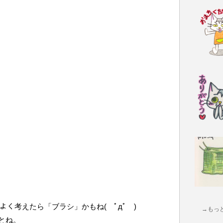
! よく考えたら「ブラシ」かもね( ﾟдﾟ )
→もっ
とね。