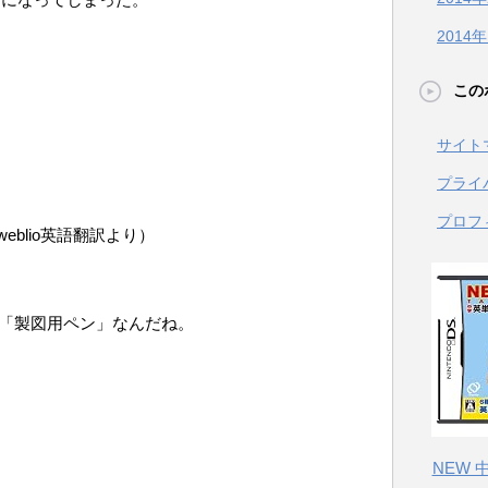
2014
この
サイト
プライ
プロフ
blio英語翻訳より）
pen」は「製図用ペン」なんだね。
NEW