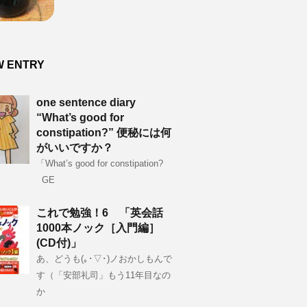
W ENTRY
one sentence diary
“What’s good for
constipation?” 便秘には何
がいいですか？
「What’s good for constipation?
GE
これで勉強！6 「英会話
1000本ノック［入門編］
(CD付)」
あ、どうも(｡･▽･)ノおかしもんで
す（「安部礼司」もう11年目なの
か