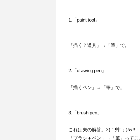
1.「paint tool」
「描く？道具」→「筆」で。
2.「drawing pen」
「描くペン」→「筆」で。
3.「brush pen」
これは夫の解答。Σ(｀艸´；)ﾊｯ!
「ブラシ＋ペン」→「筆」ってこ